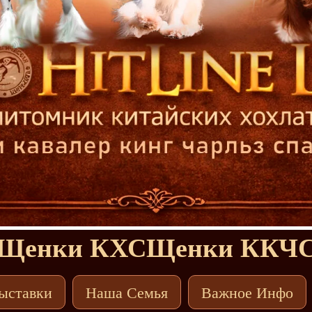
Щенки КХС
Щенки ККЧ
ыставки
Наша Семья
Важное Инфо