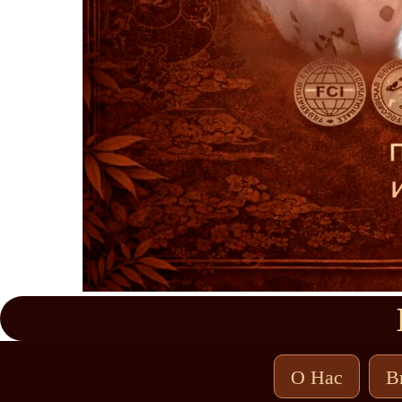
О Нас
В