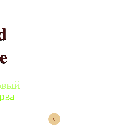
d
e
овый
рва