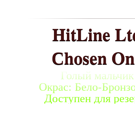
HitLine Lt
Сhosen On
Голый мальчик
Окрас: Бело-Бронз
Доступен для резе