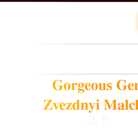
Gorgeous G
Zvezdnyi Malc
Д. Р.