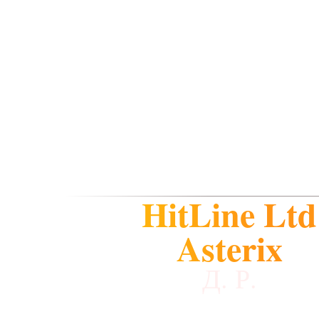
HitLine Ltd
Asterix
Д. Р.