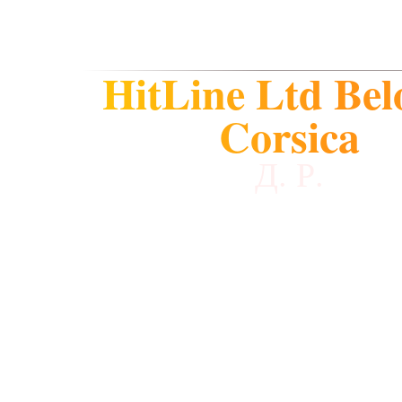
HitLine Ltd Bel
Corsica
Д. Р.