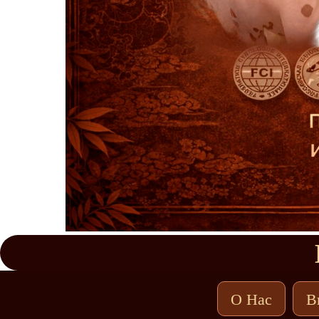
О Нас
В