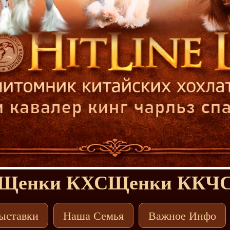
Щенки КХС
Щенки ККЧ
ыставки
Наша Семья
Важное Инфо