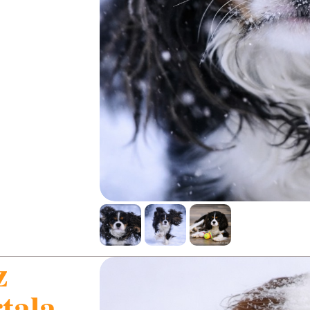
z
tala