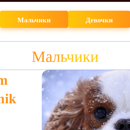
Мальчики
Девочки
Мальчики
em
hik