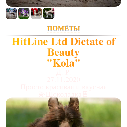
ПОМЁТЫ
HitLine Ltd Dictate of
Beauty
"Kola"
Д. Р.
27.11.2020
Просто красивая и вкусная
💫Шоколадка🍫