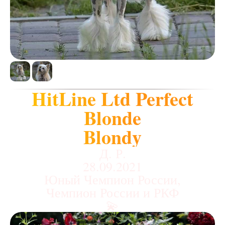
HitLine Ltd Perfect
Blonde
Blondy
Д. Р.
28.09.2021
Юный Чемпион России,
Чемпион России и РКФ
💫