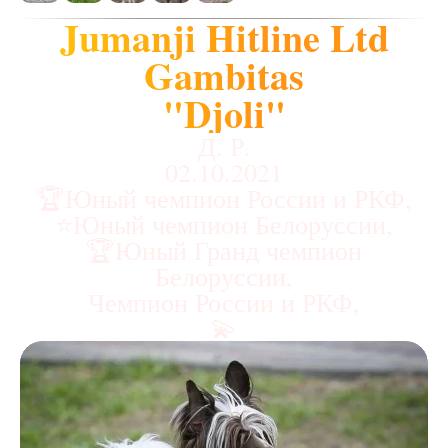
Jumanji Hitline Ltd
Gambitas
"Djoli"
Д. Р.
02.10.2021
🏆Юный чемпион России и РКФ,
⭐Юный чемпион Белоруссии,
🏆Юный Гранд чемпион
Белоруссии,
Чемпион России и РКФ,
💫