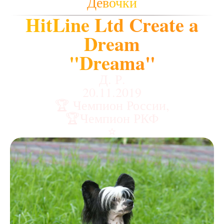
Девочки
HitLine Ltd Create a
Dream
"Dreama"
Д. Р.
20.11.2019
🏆 Чемпион России,
🏆Чемпион РКФ
⭐