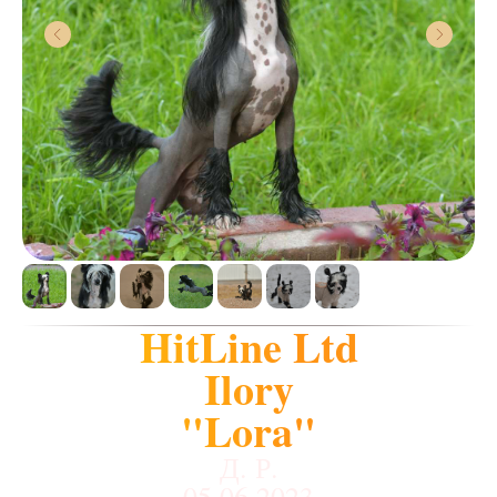
HitLine Ltd
Ilory
"Lora"
Д. Р.
05.06.2023