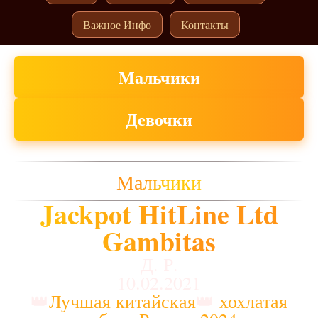
Важное Инфо
Контакты
Мальчики
Девочки
Мальчики
Jackpot HitLine Ltd
Gambitas
Д. Р.
10.02.2021
👑
Лучшая китайская
👑
хохлатая