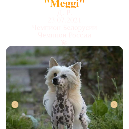
"Meggi"
Д. Р.
23.07.2021
Чемпион Белорусии
Чемпион России
💫