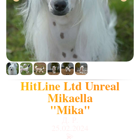
HitLine Ltd Unreal
Mikaella
"Mika"
Д. Р.
25.02.2024
💫