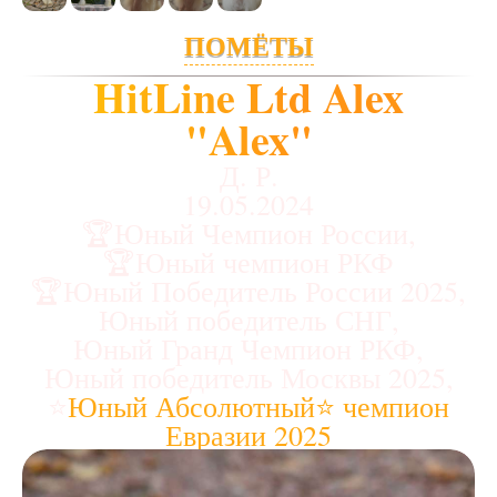
ПОМЁТЫ
HitLine Ltd Alex
"Alex"
Д. Р.
19.05.2024
🏆Юный Чемпион России,
🏆Юный чемпион РКФ
🏆Юный Победитель России 2025,
Юный победитель СНГ,
Юный Гранд Чемпион РКФ,
Юный победитель Москвы 2025,
⭐
Юный Абсолютный⭐ чемпион
Евразии 2025