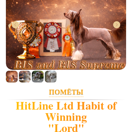
ПОМЁТЫ
HitLine Ltd Habit of
Winning
"Lord"